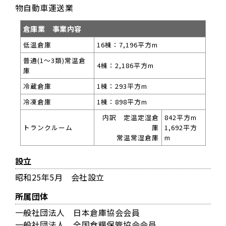
物自動車運送業
倉庫業 事業内容
低温倉庫
16棟：7,196平方m
普通(1～3類)常温倉
4棟：2,186平方m
庫
冷蔵倉庫
1棟：293平方m
冷凍倉庫
1棟：898平方m
内訳 定温定湿倉
842平方m
トランクルーム
庫
1,692平方
常温常湿倉庫
m
設立
昭和25年5月 会社設立
所属団体
一般社団法人 日本倉庫協会会員
一般社団法人 全国食糧保管協会会員